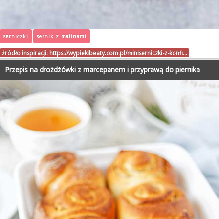
serniczki
sernik z malinami
źródło inspiracji:
https://wypiekibeaty.com.pl/miniserniczki-z-konfi…
Przepis na drożdżówki z marcepanem i przyprawą do piernika