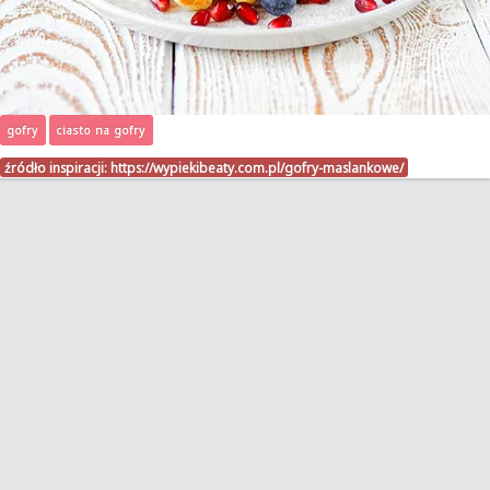
gofry
ciasto na gofry
źródło inspiracji:
https://wypiekibeaty.com.pl/gofry-maslankowe/