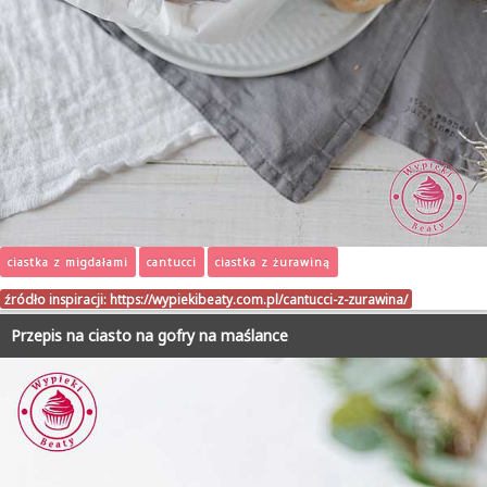
ciastka z migdałami
cantucci
ciastka z żurawiną
źródło inspiracji:
https://wypiekibeaty.com.pl/cantucci-z-zurawina/
Przepis na ciasto na gofry na maślance