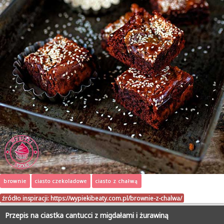
brownie
ciasto czekoladowe
ciasto z chałwą
źródło inspiracji:
https://wypiekibeaty.com.pl/brownie-z-chalwa/
Przepis na ciastka cantucci z migdałami i żurawiną