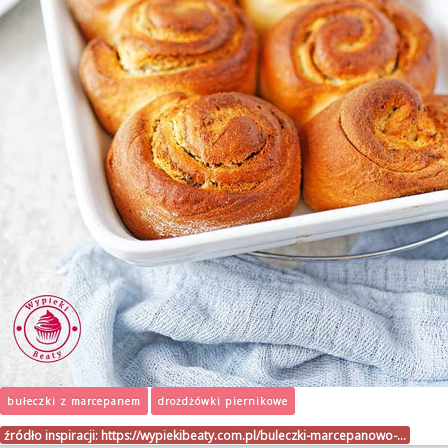
bułeczki z marcepanem
drożdżówki piernikowe
źródło inspiracji:
https://wypiekibeaty.com.pl/buleczki-marcepanowo-…