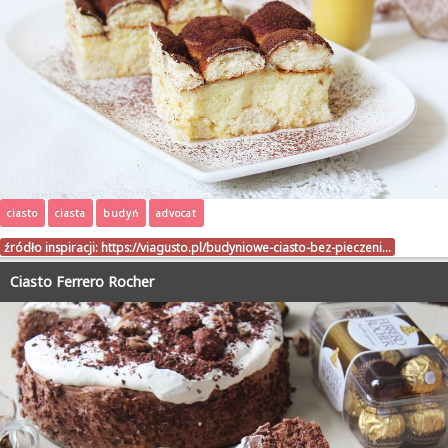
ciasto
ciasta
budyń
advocat
źródło inspiracji:
https://viagusto.pl/budyniowe-ciasto-bez-pieczeni…
Ciasto Ferrero Rocher