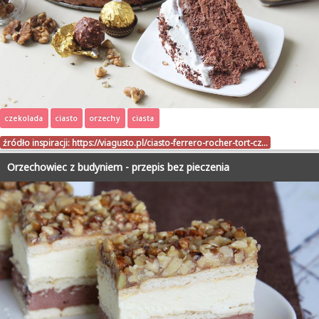
czekolada
ciasto
orzechy
ciasta
źródło inspiracji:
https://viagusto.pl/ciasto-ferrero-rocher-tort-cz…
Orzechowiec z budyniem - przepis bez pieczenia