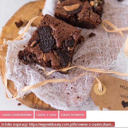
ciasto czekoladowe
ciasto z oreo
ciasto brownie
źródło inspiracji:
https://wypiekibeaty.com.pl/brownie-z-ciasteczkam…