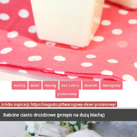
maliny
deser
twaróg
bez cukru
deserek
twarogowy
proteinowy
źródło inspiracji:
https://viagusto.pl/twarogowy-deser-proteinowy/
Babcine ciasto drożdżowe (przepis na dużą blachę)