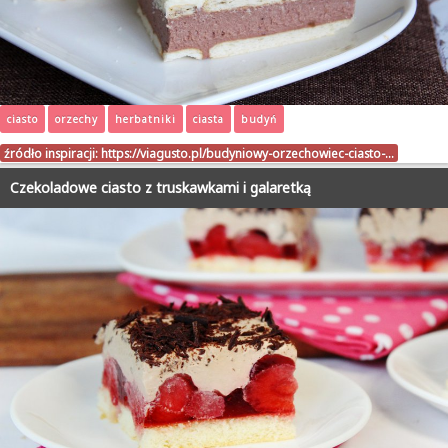
ciasto
orzechy
herbatniki
ciasta
budyń
źródło inspiracji:
https://viagusto.pl/budyniowy-orzechowiec-ciasto-…
Czekoladowe ciasto z truskawkami i galaretką