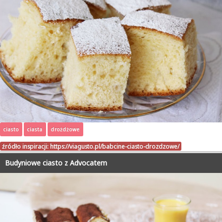
ciasto
ciasta
drożdżowe
źródło inspiracji:
https://viagusto.pl/babcine-ciasto-drozdzowe/
Budyniowe ciasto z Advocatem