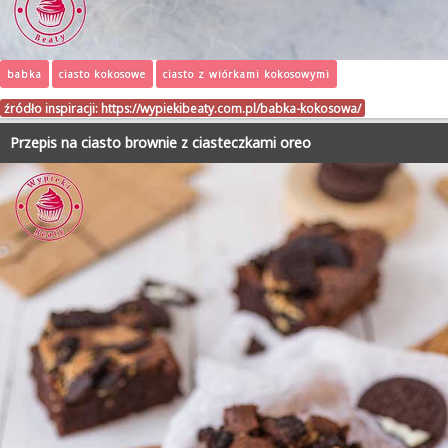
babka
ciasto kokosowe
ciasto z wiórkami kokosowymi
źródło inspiracji:
https://wypiekibeaty.com.pl/babka-kokosowa/
Przepis na ciasto brownie z ciasteczkami oreo