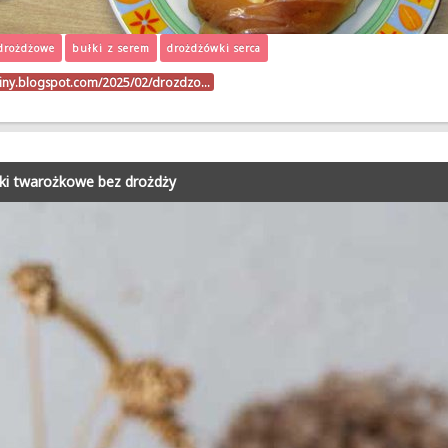
drożdżowe
bułki z serem
drożdżówki serca
triny.blogspot.com/2025/02/drozdzo…
ki twarożkowe bez drożdży