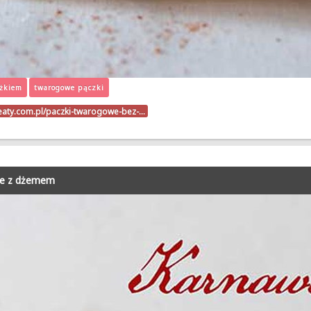
ożkiem
twarogowe pączki
beaty.com.pl/paczki-twarogowe-bez-…
że z dżemem