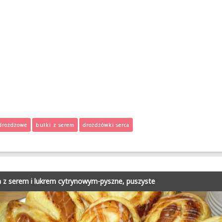
drożdżowe
bułki z serem
drożdżówki serca
 z serem i lukrem cytrynowym-pyszne, puszyste