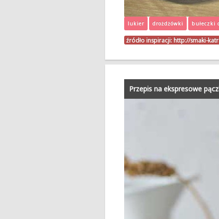
lukier
drożdżówki
bułeczki 
źródło inspiracji:
http://smaki-ka
Przepis na ekspresowe pącz