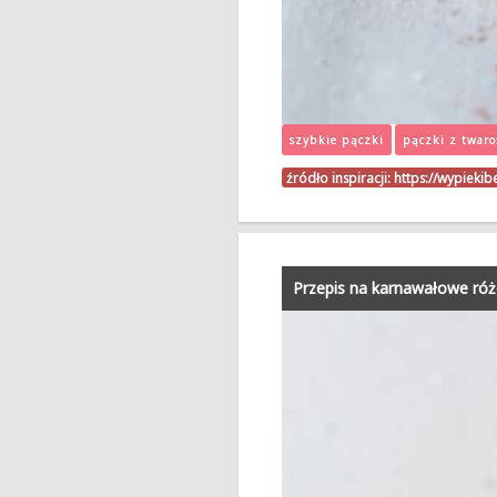
szybkie pączki
pączki z twar
źródło inspiracji:
https://wypieki
Przepis na karnawałowe ró