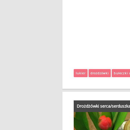
lukier
drożdżówki
bułeczki 
Drożdżówki serca/serduszka