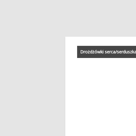
Drożdżówki serca/serduszka