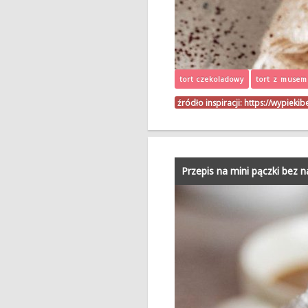
tort czekoladowy
tort z musem
źródło inspiracji:
https://wypieki
Przepis na mini pączki bez n