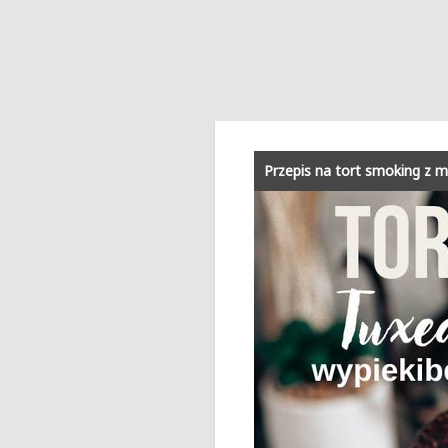
Przepis na tort smoking z