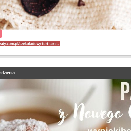
beaty.com.pl/czekoladowy-tort-tuxe…
adzienia