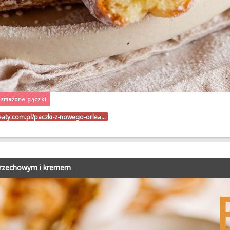
smażone pączki
beaty.com.pl/paczki-z-nowego-orlea…
orzechowym i kremem