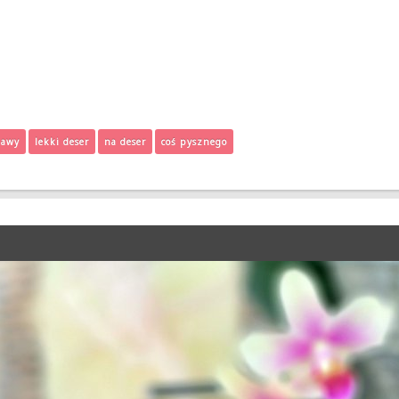
kawy
lekki deser
na deser
coś pysznego