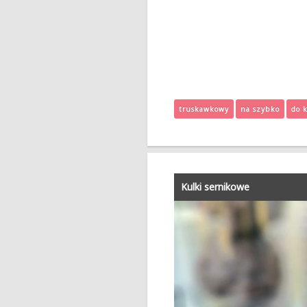
truskawkowy
na szybko
do 
Kulki sernikowe