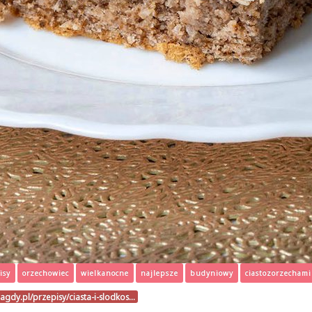
isy
orzechowiec
wielkanocne
najlepsze
budyniowy
ciastozorzechami
agdy.pl/przepisy/ciasta-i-slodkos…