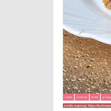
ciasto
orzechy
krem
przep
źródło inspiracji:
https://kuchniam