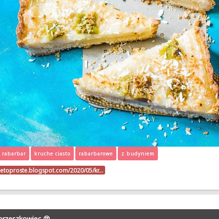
rabarbar
kruche ciasto
rabarbarowe
z budyniem
ietoproste.blogspot.com/2020/05/kr…
rzeszkowiec 😍