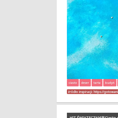
ciasto
deser
tarta
budyń
źródło inspiracji:
https://gotowan
HIT ŚWIĄTECZNY!🐰Ciasto o