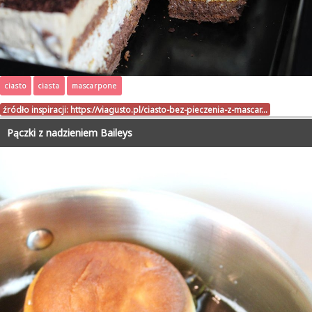
ciasto
ciasta
mascarpone
źródło inspiracji:
https://viagusto.pl/ciasto-bez-pieczenia-z-mascar…
Pączki z nadzieniem Baileys