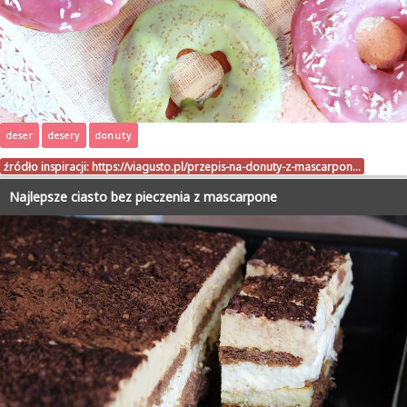
deser
desery
donuty
źródło inspiracji:
https://viagusto.pl/przepis-na-donuty-z-mascarpon…
Najlepsze ciasto bez pieczenia z mascarpone