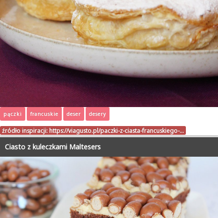
pączki
francuskie
deser
desery
źródło inspiracji:
https://viagusto.pl/paczki-z-ciasta-francuskiego-…
Ciasto z kuleczkami Maltesers