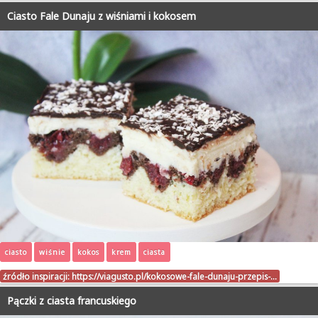
Ciasto Fale Dunaju z wiśniami i kokosem
ciasto
wiśnie
kokos
krem
ciasta
źródło inspiracji:
https://viagusto.pl/kokosowe-fale-dunaju-przepis-…
Pączki z ciasta francuskiego