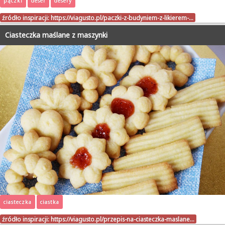
pączki
deser
desery
źródło inspiracji:
https://viagusto.pl/paczki-z-budyniem-z-likierem-…
Ciasteczka maślane z maszynki
ciasteczka
ciastka
źródło inspiracji:
https://viagusto.pl/przepis-na-ciasteczka-maslane…