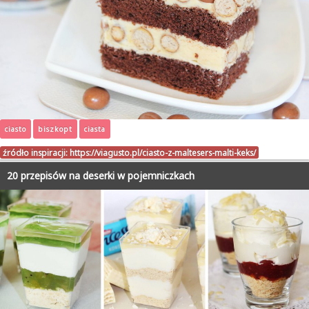
ciasto
biszkopt
ciasta
źródło inspiracji:
https://viagusto.pl/ciasto-z-maltesers-malti-keks/
20 przepisów na deserki w pojemniczkach