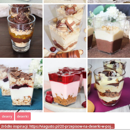
desery
deserki
źródło inspiracji:
https://viagusto.pl/20-przepisow-na-deserki-w-poj…