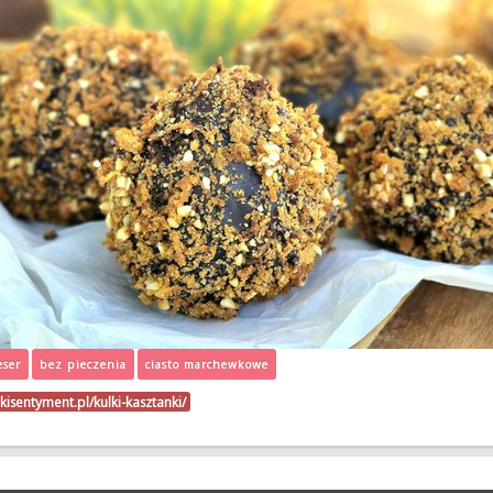
eser
bez pieczenia
ciasto marchewkowe
kisentyment.pl/kulki-kasztanki/