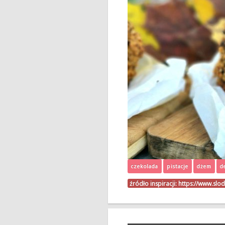
czekolada
pistacje
dżem
d
źródło inspiracji:
https://www.slod