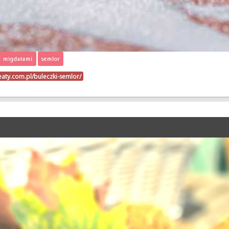
z migdałami
semlor
eaty.com.pl/buleczki-semlor/