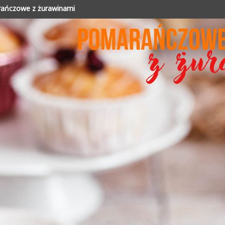
arańczowe z żurawinami