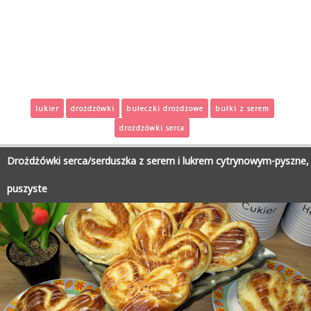
lukier
drożdżówki
bułeczki drożdżowe
bułki z serem
drożdżówki serca
Drożdżówki serca/serduszka z serem i lukrem cytrynowym-pyszne,
puszyste