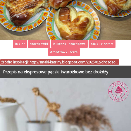
lukier
drożdżówki
bułeczki drożdżowe
bułki z serem
drożdżówki serca
źródło inspiracji:
http://smaki-katriny.blogspot.com/2025/02/drozdzo…
Przepis na ekspresowe pączki twarożkowe bez drożdży