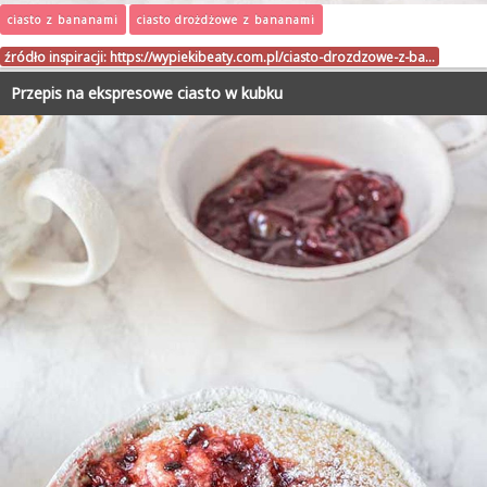
ciasto z bananami
ciasto drożdżowe z bananami
źródło inspiracji:
https://wypiekibeaty.com.pl/ciasto-drozdzowe-z-ba…
Przepis na ekspresowe ciasto w kubku