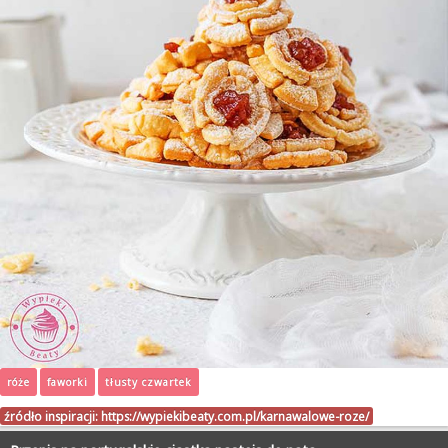
róże
faworki
tłusty czwartek
źródło inspiracji:
https://wypiekibeaty.com.pl/karnawalowe-roze/