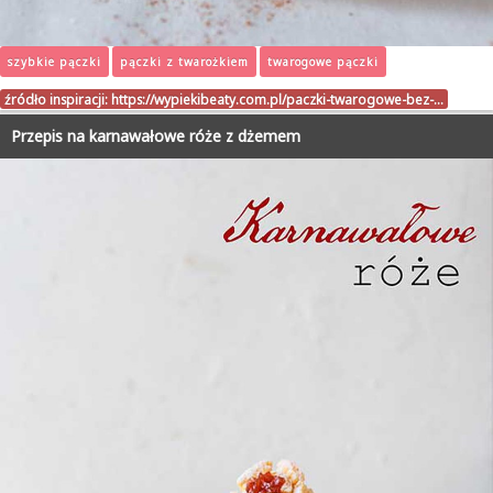
szybkie pączki
pączki z twarożkiem
twarogowe pączki
źródło inspiracji:
https://wypiekibeaty.com.pl/paczki-twarogowe-bez-…
Przepis na karnawałowe róże z dżemem