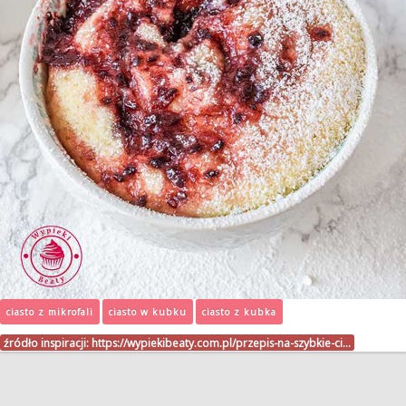
ciasto z mikrofali
ciasto w kubku
ciasto z kubka
źródło inspiracji:
https://wypiekibeaty.com.pl/przepis-na-szybkie-ci…