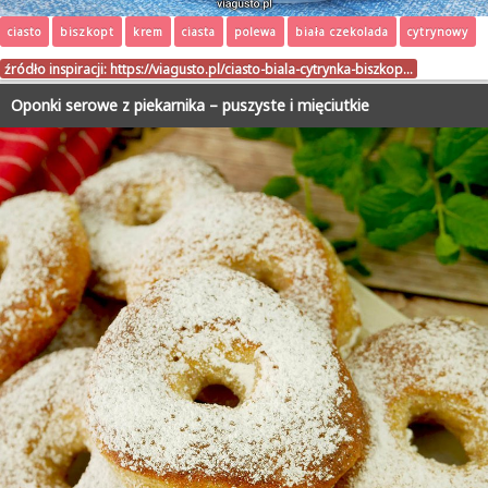
ciasto
biszkopt
krem
ciasta
polewa
biała czekolada
cytrynowy
źródło inspiracji:
https://viagusto.pl/ciasto-biala-cytrynka-biszkop…
Oponki serowe z piekarnika – puszyste i mięciutkie