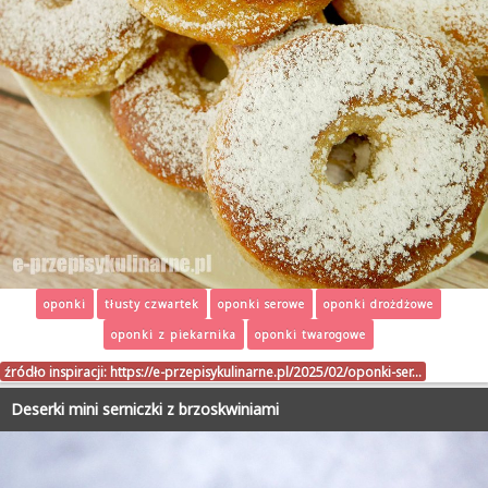
oponki
tłusty czwartek
oponki serowe
oponki drożdżowe
oponki z piekarnika
oponki twarogowe
źródło inspiracji:
https://e-przepisykulinarne.pl/2025/02/oponki-ser…
Deserki mini serniczki z brzoskwiniami