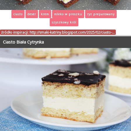
ciasto
deser
krem
mleko w proszku
ryż preparowany
szyszkowy król
źródło inspiracji:
http://smaki-katriny.blogspot.com/2025/02/ciasto-…
Ciasto Biała Cytrynka