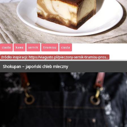
ciasto
kawa
sernik
tiramisu
ciasta
źródło inspiracji:
https://viagusto.pl/pieczony-sernik-tiramisu-pros…
Shokupan – japoński chleb mleczny