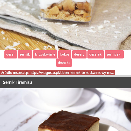
deser
sernik
brzoskwinie
kokos
desery
deserek
serniczki
deserki
źródło inspiracji:
https://viagusto.pl/deser-sernik-brzoskwiniowy-mi…
Sernik Tiramisu