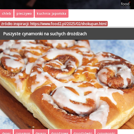
chleb
pieczywo
kuchnia japońska
źródło inspiracji:
https://www.food2.pl/2025/02/shokupan.html
Puszyste cynamonki na suchych drożdżach
deser
cynamon
desery
drożdżowe
drożdżówki
cynamonki