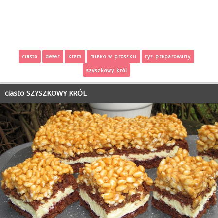
ciasto
deser
krem
mleko w proszku
ryż preparowany
szyszkowy król
ciasto SZYSZKOWY KRÓL