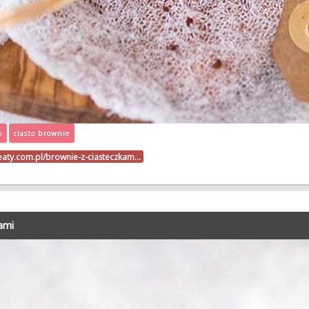
o
ciasto brownie
beaty.com.pl/brownie-z-ciasteczkam…
ami