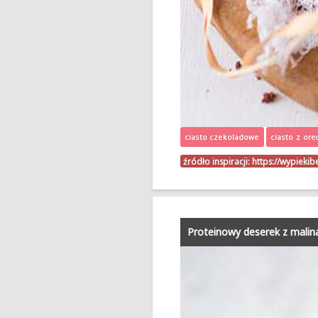
ciasto czekoladowe
ciasto z ore
źródło inspiracji:
https://wypieki
Proteinowy deserek z malin