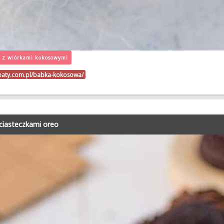
o z wiórkami kokosowymi
beaty.com.pl/babka-kokosowa/
 ciasteczkami oreo